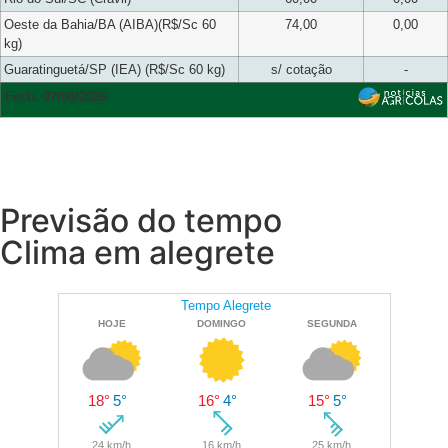
Oeste da Bahia/BA (AIBA)(R$/Sc 60
74,00
0,00
kg)
Guaratinguetá/SP (IEA) (R$/Sc 60 kg)
s/ cotação
-
Fech. 07/08/2026
Previsão do tempo
Clima em alegrete