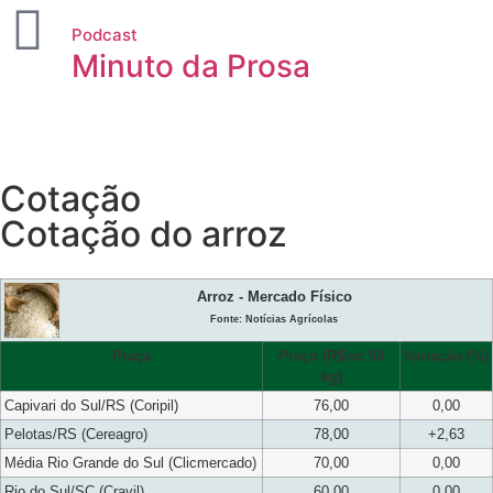
Podcast
Minuto da Prosa
Cotação
Cotação do arroz
Arroz - Mercado Físico
Fonte: Notícias Agrícolas
Praça
Preço (R$/sc 50
Variação (%)
kg)
Capivari do Sul/RS (Coripil)
76,00
0,00
Pelotas/RS (Cereagro)
78,00
+2,63
Média Rio Grande do Sul (Clicmercado)
70,00
0,00
Rio do Sul/SC (Cravil)
60,00
0,00