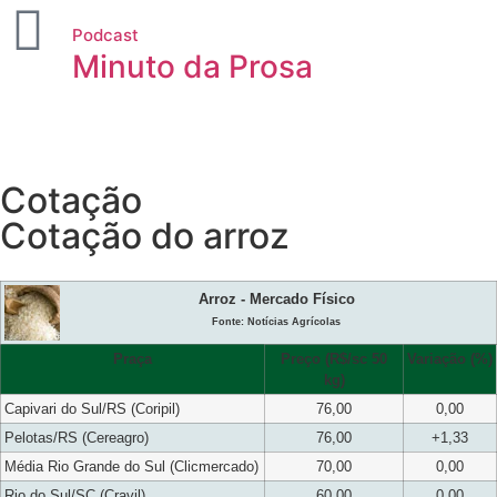
Podcast
Minuto da Prosa
Cotação
Cotação do arroz
Arroz - Mercado Físico
Fonte: Notícias Agrícolas
Praça
Preço (R$/sc 50
Variação (%)
kg)
Capivari do Sul/RS (Coripil)
76,00
0,00
Pelotas/RS (Cereagro)
76,00
+1,33
Média Rio Grande do Sul (Clicmercado)
70,00
0,00
Rio do Sul/SC (Cravil)
60,00
0,00