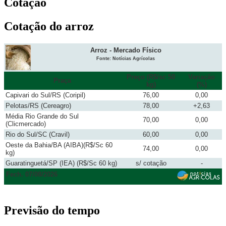
Cotação
Cotação do arroz
Arroz - Mercado Físico
Fonte: Notícias Agrícolas
Preço (R$/sc 50
Variação
Praça
kg)
(%)
Capivari do Sul/RS (Coripil)
76,00
0,00
Pelotas/RS (Cereagro)
78,00
+2,63
Média Rio Grande do Sul
70,00
0,00
(Clicmercado)
Rio do Sul/SC (Cravil)
60,00
0,00
Oeste da Bahia/BA (AIBA)(R$/Sc 60
74,00
0,00
kg)
Guaratinguetá/SP (IEA) (R$/Sc 60 kg)
s/ cotação
-
Fech. 07/08/2026
Previsão do tempo