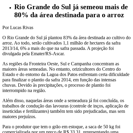
Rio Grande do Sul já semeou mais de
80% da área destinada para o arroz
Por Lucas Rivas
O Rio Grande do Sul já plantou 83% da área destinada ao cultivo do
arroz. Ao todo, serão cultivados 1,1 milhão de hectares da safra
2013/14, 6% a mais do que na safra passada. A projeção foi
divulgada pela Emater/RS-Ascar.
As regiões da Fronteira Oeste, Sul e Campanha concentram as
maiores áreas semeadas. No entanto, orizicultores do Centro do
Estado e do entorno da Lagoa dos Patos enfrentam certa dificuldade
para finalizar o plantio da safra 2014, em função das intensas
chuvas. Devido às precipitações, o processo de plantio foi
interrompido na região.
Além disso, naquelas áreas onde a semeadura já foi concluída, os
trabalhos de condução das lavouras (controle de inços, aplicação de
inseticidas e fertilizantes) também tem sido prejudicadas, mas sem
maiores prejuízos.
Para o produtor que tem o grão em estoque, a saca de 50 kg foi
comercializada por um preço de R$ 33,31, representando uma