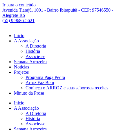
Ir para o conteúdo
Avenida Tiarajú, 1001 - Bairro Ibirapuitã - CEP: 97546550 -
Alegrete-RS
(55) 9 9686-5621
Início
A Associação
A Diretoria
História
Associe-se
Semana Arrozeira
Notícias
Projetos
Programa Paga Pedra
Arroz Faz Bem
Conheça o ARROZ e suas saborosas receitas
Minuto da Prosa
Início
A Associação
A Diretoria
História
Associe-se
Semana Arrozeira