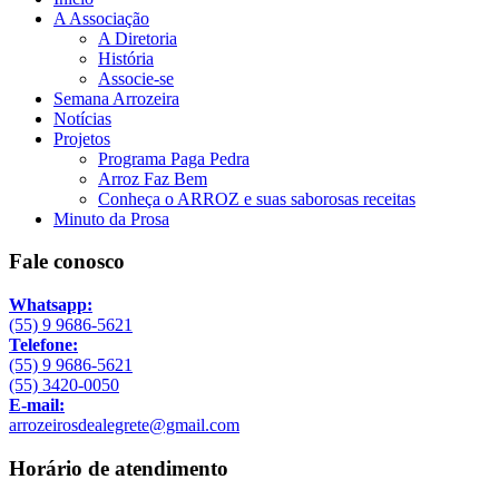
A Associação
A Diretoria
História
Associe-se
Semana Arrozeira
Notícias
Projetos
Programa Paga Pedra
Arroz Faz Bem
Conheça o ARROZ e suas saborosas receitas
Minuto da Prosa
Fale conosco
Whatsapp:
(55) 9 9686-5621
Telefone:
(55) 9 9686-5621
(55) 3420-0050
E-mail:
arrozeirosdealegrete@gmail.com
Horário de atendimento