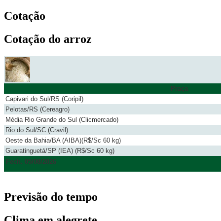
Cotação
Cotação do arroz
Praça
Capivari do Sul/RS (Coripil)
Pelotas/RS (Cereagro)
Média Rio Grande do Sul (Clicmercado)
Rio do Sul/SC (Cravil)
Oeste da Bahia/BA (AIBA)(R$/Sc 60 kg)
Guaratinguetá/SP (IEA) (R$/Sc 60 kg)
Fech. 05/08/2026
Previsão do tempo
Clima em alegrete