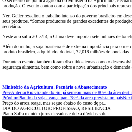
O secretário de política agrícola do Ministério da Agricultura, Pecuár
produção. O evento contou com a participação dos principais represen
Neri Geller ressaltou o trabalho intenso do governo brasileiro em de
seus produtos. “Somos produtores de grandes excedentes de produção 
secretário.
Neste ano safra 2013/14, a China deve importar sete milhões de tonel
Além do milho, a soja brasileira é de extrema importância para o merca
produto brasileiro, adquirindo, do total, 32,018 milhões de toneladas.
Durante o evento, também foram discutidos temas como o desenvolvime
segurança alimentar, bem como sobre a nova urbanização e demanda 
Ministério da Agricultura, Pecuária e Abastecimento
Prev
Anterior
Rio Grande do Sul já semeou mais de 80% da área destin
Próximo
Plantio da soja avança para 78% da área prevista no país
Next
Preço do arroz reage, mas segue abaixo do custo de pr...
DIA DO AGRICULTOR: PROFISSÃO, RESILIÊNCIA
Plano Safra mantém juros elevados e deixa dúvidas sob...