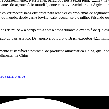
ia e Abastecimento, Neri Geller, participou nesta sexta-feira, (22.11), n
tantes do agronegócio mundial, entre eles o vice-ministro da Agricultu
senvolver mecanismos eficientes para resolver os problemas de segurança
do mundo, desde carne bovina, café, açúcar, soja e milho. Frisando que
adas de milho – a perspectiva apresentada durante o evento é de que es
do do país asiático. De janeiro a outubro, o Brasil exportou 42,1 milhõ
nto sustentável e potencial de produção alimentar da China, qualidade
alimentar na China.
ada para o arroz