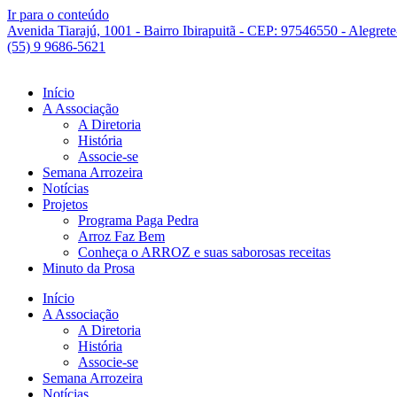
Ir para o conteúdo
Avenida Tiarajú, 1001 - Bairro Ibirapuitã - CEP: 97546550 - Alegret
(55) 9 9686-5621
Início
A Associação
A Diretoria
História
Associe-se
Semana Arrozeira
Notícias
Projetos
Programa Paga Pedra
Arroz Faz Bem
Conheça o ARROZ e suas saborosas receitas
Minuto da Prosa
Início
A Associação
A Diretoria
História
Associe-se
Semana Arrozeira
Notícias