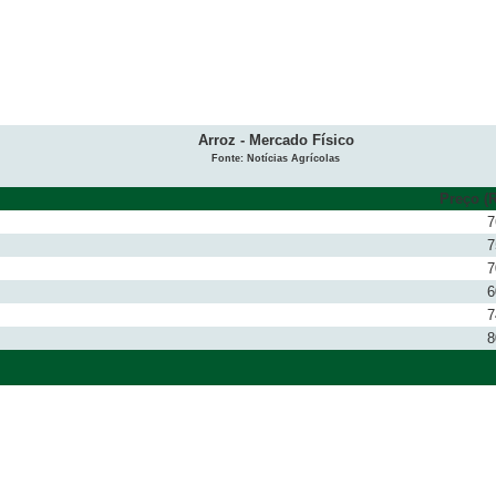
Arroz - Mercado Físico
Fonte: Notícias Agrícolas
Preço (R
7
7
7
6
7
8