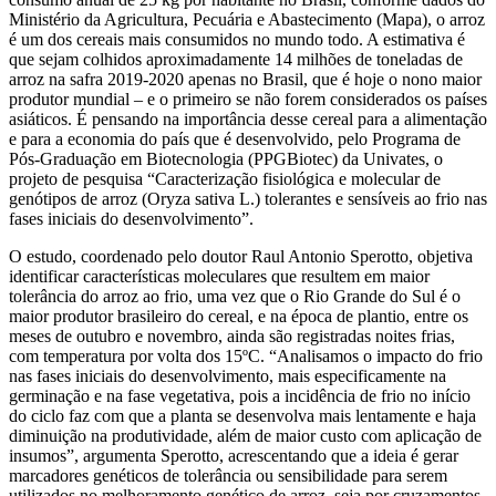
Ministério da Agricultura, Pecuária e Abastecimento (Mapa), o arroz
é um dos cereais mais consumidos no mundo todo. A estimativa é
que sejam colhidos aproximadamente 14 milhões de toneladas de
arroz na safra 2019-2020 apenas no Brasil, que é hoje o nono maior
produtor mundial – e o primeiro se não forem considerados os países
asiáticos. É pensando na importância desse cereal para a alimentação
e para a economia do país que é desenvolvido, pelo Programa de
Pós-Graduação em Biotecnologia (PPGBiotec) da Univates, o
projeto de pesquisa “Caracterização fisiológica e molecular de
genótipos de arroz (Oryza sativa L.) tolerantes e sensíveis ao frio nas
fases iniciais do desenvolvimento”.
O estudo, coordenado pelo doutor Raul Antonio Sperotto, objetiva
identificar características moleculares que resultem em maior
tolerância do arroz ao frio, uma vez que o Rio Grande do Sul é o
maior produtor brasileiro do cereal, e na época de plantio, entre os
meses de outubro e novembro, ainda são registradas noites frias,
com temperatura por volta dos 15ºC. “Analisamos o impacto do frio
nas fases iniciais do desenvolvimento, mais especificamente na
germinação e na fase vegetativa, pois a incidência de frio no início
do ciclo faz com que a planta se desenvolva mais lentamente e haja
diminuição na produtividade, além de maior custo com aplicação de
insumos”, argumenta Sperotto, acrescentando que a ideia é gerar
marcadores genéticos de tolerância ou sensibilidade para serem
utilizados no melhoramento genético de arroz, seja por cruzamentos