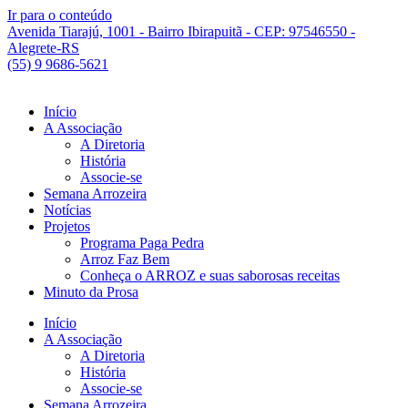
Ir para o conteúdo
Avenida Tiarajú, 1001 - Bairro Ibirapuitã - CEP: 97546550 -
Alegrete-RS
(55) 9 9686-5621
Início
A Associação
A Diretoria
História
Associe-se
Semana Arrozeira
Notícias
Projetos
Programa Paga Pedra
Arroz Faz Bem
Conheça o ARROZ e suas saborosas receitas
Minuto da Prosa
Início
A Associação
A Diretoria
História
Associe-se
Semana Arrozeira