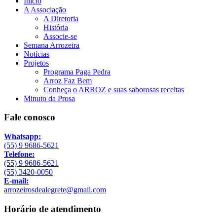
Início
A Associação
A Diretoria
História
Associe-se
Semana Arrozeira
Notícias
Projetos
Programa Paga Pedra
Arroz Faz Bem
Conheça o ARROZ e suas saborosas receitas
Minuto da Prosa
Fale conosco
Whatsapp:
(55) 9 9686-5621
Telefone:
(55) 9 9686-5621
(55) 3420-0050
E-mail:
arrozeirosdealegrete@gmail.com
Horário de atendimento