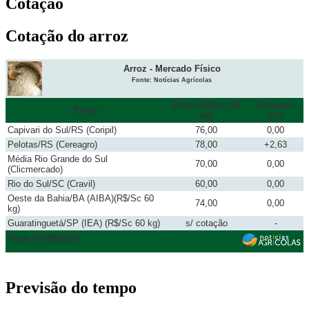
Cotação
Cotação do arroz
Arroz - Mercado Físico
Fonte: Notícias Agrícolas
Preço (R$/sc 50
Variação
Praça
kg)
(%)
Capivari do Sul/RS (Coripil)
76,00
0,00
Pelotas/RS (Cereagro)
78,00
+2,63
Média Rio Grande do Sul
70,00
0,00
(Clicmercado)
Rio do Sul/SC (Cravil)
60,00
0,00
Oeste da Bahia/BA (AIBA)(R$/Sc 60
74,00
0,00
kg)
Guaratinguetá/SP (IEA) (R$/Sc 60 kg)
s/ cotação
-
Fech. 07/08/2026
Previsão do tempo