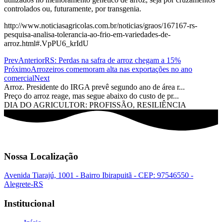
controlados ou, futuramente, por transgenia.
http://www.noticiasagricolas.com.br/noticias/graos/167167-rs-
pesquisa-analisa-tolerancia-ao-frio-em-variedades-de-
arroz.html#.VpPU6_krIdU
Prev
Anterior
RS: Perdas na safra de arroz chegam a 15%
Próximo
Arrozeiros comemoram alta nas exportações no ano
comercial
Next
Arroz. Presidente do IRGA prevê segundo ano de área r...
Preço do arroz reage, mas segue abaixo do custo de pr...
DIA DO AGRICULTOR: PROFISSÃO, RESILIÊNCIA
Nossa Localização
Avenida Tiarajú, 1001 - Bairro Ibirapuitã - CEP: 97546550 -
Alegrete-RS
Institucional