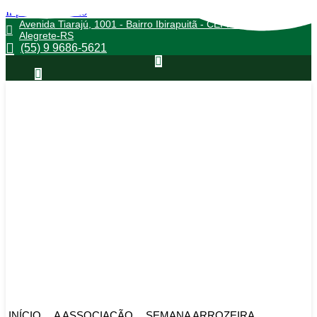
Ir para o conteúdo
Avenida Tiarajú, 1001 - Bairro Ibirapuitã - CEP: 97546550 -
Alegrete-RS
(55) 9 9686-5621
INÍCIO
A ASSOCIAÇÃO
SEMANA ARROZEIRA