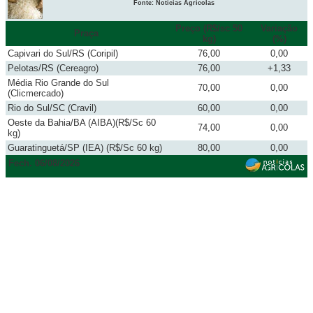
Fonte: Notícias Agrícolas
Preço (R$/sc 50
Variação
Praça
kg)
(%)
Capivari do Sul/RS (Coripil)
76,00
0,00
Pelotas/RS (Cereagro)
76,00
+1,33
Média Rio Grande do Sul
70,00
0,00
(Clicmercado)
Rio do Sul/SC (Cravil)
60,00
0,00
Oeste da Bahia/BA (AIBA)(R$/Sc 60
74,00
0,00
kg)
Guaratinguetá/SP (IEA) (R$/Sc 60 kg)
80,00
0,00
Fech. 06/08/2026