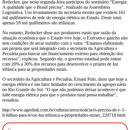
Redecker, que nesta segunda-feira participou do seminário “Energia:
A qualidade que o Brasil precisa”, realizado na Assembleia
Legislativa. Um levantamento da secretaria mostra que existem 161
mil quilômetros de rede de energia elétrica no Estado. Deste total,
apenas 59 mil quilômetros são trifásicas.
No entanto, Redecker disse aos produtores rurais que razão da
situação econômica que o Estado vive hoje, o Executivo gaúcho não
tem condições de arcar sozinho com o valor. “Estamos elaborando
um projeto que será integrado com a secretaria da Agricultura e
Pecuária para buscar um financiamento externo para obtenção dos
recursos”, explicou. Segundo ele, o governo estadual pode entrar
com 20% a 30% dos recursos para desenvolver o projeto de luz
trifásica para as propriedades rurais.
O secretário da Agricultura e Pecuária, Ernani Polo, disse que hoje a
energia elétrica é um fator limitador do crescimento da agropecuária
no Rio Grande do Sul. “O que não podemos deixar acontecer é que
falte energia elétrica para que o produtor rural possa trabalhar”,
ressaltou.
http://www.agrolink.com.br/culturas/arroz/noticia/rs-precisa-de-r–1-
6-bilhao-para-levar-luz-trifasica-a-propriedades-rurais_220718.html