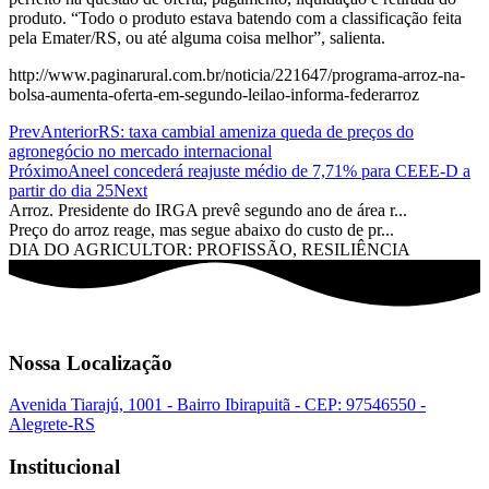
produto. “Todo o produto estava batendo com a classificação feita
pela Emater/RS, ou até alguma coisa melhor”, salienta.
http://www.paginarural.com.br/noticia/221647/programa-arroz-na-
bolsa-aumenta-oferta-em-segundo-leilao-informa-federarroz
Prev
Anterior
RS: taxa cambial ameniza queda de preços do
agronegócio no mercado internacional
Próximo
Aneel concederá reajuste médio de 7,71% para CEEE-D a
partir do dia 25
Next
Arroz. Presidente do IRGA prevê segundo ano de área r...
Preço do arroz reage, mas segue abaixo do custo de pr...
DIA DO AGRICULTOR: PROFISSÃO, RESILIÊNCIA
Nossa Localização
Avenida Tiarajú, 1001 - Bairro Ibirapuitã - CEP: 97546550 -
Alegrete-RS
Institucional