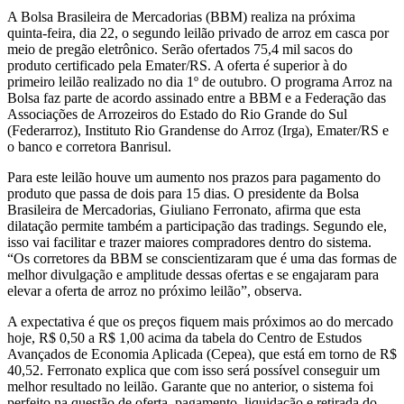
A Bolsa Brasileira de Mercadorias (BBM) realiza na próxima
quinta-feira, dia 22, o segundo leilão privado de arroz em casca por
meio de pregão eletrônico. Serão ofertados 75,4 mil sacos do
produto certificado pela Emater/RS. A oferta é superior à do
primeiro leilão realizado no dia 1º de outubro. O programa Arroz na
Bolsa faz parte de acordo assinado entre a BBM e a Federação das
Associações de Arrozeiros do Estado do Rio Grande do Sul
(Federarroz), Instituto Rio Grandense do Arroz (Irga), Emater/RS e
o banco e corretora Banrisul.
Para este leilão houve um aumento nos prazos para pagamento do
produto que passa de dois para 15 dias. O presidente da Bolsa
Brasileira de Mercadorias, Giuliano Ferronato, afirma que esta
dilatação permite também a participação das tradings. Segundo ele,
isso vai facilitar e trazer maiores compradores dentro do sistema.
“Os corretores da BBM se conscientizaram que é uma das formas de
melhor divulgação e amplitude dessas ofertas e se engajaram para
elevar a oferta de arroz no próximo leilão”, observa.
A expectativa é que os preços fiquem mais próximos ao do mercado
hoje, R$ 0,50 a R$ 1,00 acima da tabela do Centro de Estudos
Avançados de Economia Aplicada (Cepea), que está em torno de R$
40,52. Ferronato explica que com isso será possível conseguir um
melhor resultado no leilão. Garante que no anterior, o sistema foi
perfeito na questão de oferta, pagamento, liquidação e retirada do