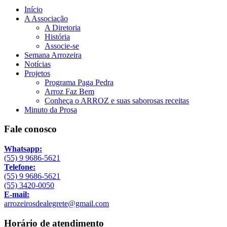
Início
A Associação
A Diretoria
História
Associe-se
Semana Arrozeira
Notícias
Projetos
Programa Paga Pedra
Arroz Faz Bem
Conheça o ARROZ e suas saborosas receitas
Minuto da Prosa
Fale conosco
Whatsapp:
(55) 9 9686-5621
Telefone:
(55) 9 9686-5621
(55) 3420-0050
E-mail:
arrozeirosdealegrete@gmail.com
Horário de atendimento