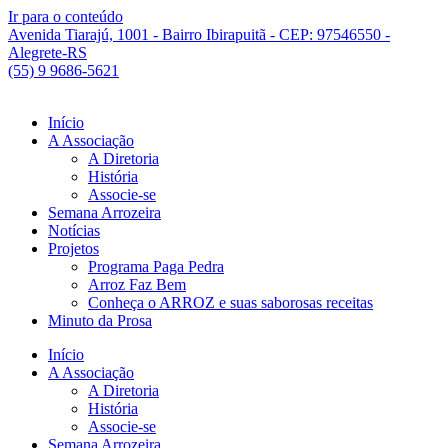
Ir para o conteúdo
Avenida Tiarajú, 1001 - Bairro Ibirapuitã - CEP: 97546550 -
Alegrete-RS
(55) 9 9686-5621
Início
A Associação
A Diretoria
História
Associe-se
Semana Arrozeira
Notícias
Projetos
Programa Paga Pedra
Arroz Faz Bem
Conheça o ARROZ e suas saborosas receitas
Minuto da Prosa
Início
A Associação
A Diretoria
História
Associe-se
Semana Arrozeira