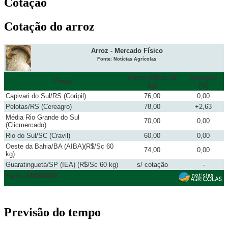
Cotação
Cotação do arroz
Arroz - Mercado Físico
Fonte: Notícias Agrícolas
Preço (R$/sc 50
Variação
Praça
kg)
(%)
Capivari do Sul/RS (Coripil)
76,00
0,00
Pelotas/RS (Cereagro)
78,00
+2,63
Média Rio Grande do Sul
70,00
0,00
(Clicmercado)
Rio do Sul/SC (Cravil)
60,00
0,00
Oeste da Bahia/BA (AIBA)(R$/Sc 60
74,00
0,00
kg)
Guaratinguetá/SP (IEA) (R$/Sc 60 kg)
s/ cotação
-
Fech. 07/08/2026
Previsão do tempo