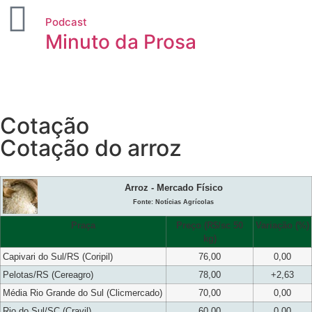
Podcast
Minuto da Prosa
Cotação
Cotação do arroz
Arroz - Mercado Físico
Fonte: Notícias Agrícolas
Praça
Preço (R$/sc 50
Variação (%)
kg)
Capivari do Sul/RS (Coripil)
76,00
0,00
Pelotas/RS (Cereagro)
78,00
+2,63
Média Rio Grande do Sul (Clicmercado)
70,00
0,00
Rio do Sul/SC (Cravil)
60,00
0,00