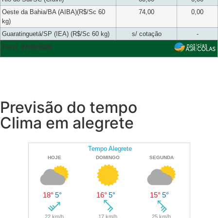
Oeste da Bahia/BA (AIBA)(R$/Sc 60
74,00
0,00
kg)
Guaratinguetá/SP (IEA) (R$/Sc 60 kg)
s/ cotação
-
Fech. 07/08/2026
Previsão do tempo
Clima em alegrete