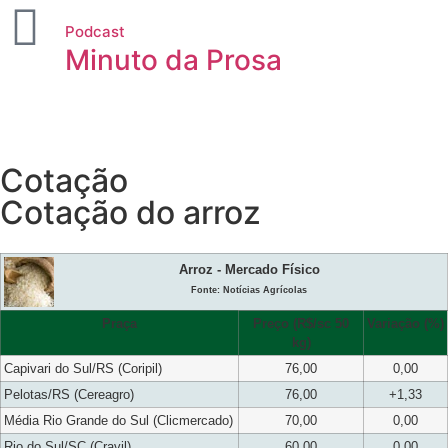
Podcast
Minuto da Prosa
Cotação
Cotação do arroz
Arroz - Mercado Físico
Fonte: Notícias Agrícolas
Praça
Preço (R$/sc 50
Variação (%)
kg)
Capivari do Sul/RS (Coripil)
76,00
0,00
Pelotas/RS (Cereagro)
76,00
+1,33
Média Rio Grande do Sul (Clicmercado)
70,00
0,00
Rio do Sul/SC (Cravil)
60,00
0,00