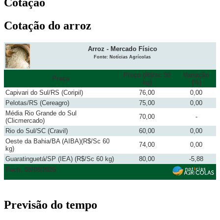
Cotação
Cotação do arroz
Arroz - Mercado Físico
Fonte: Notícias Agrícolas
Preço (R$/sc 50
Variação
Praça
kg)
(%)
Capivari do Sul/RS (Coripil)
76,00
0,00
Pelotas/RS (Cereagro)
75,00
0,00
Média Rio Grande do Sul
70,00
-
(Clicmercado)
Rio do Sul/SC (Cravil)
60,00
0,00
Oeste da Bahia/BA (AIBA)(R$/Sc 60
74,00
0,00
kg)
Guaratinguetá/SP (IEA) (R$/Sc 60 kg)
80,00
-5,88
Fech. 05/08/2026
Previsão do tempo