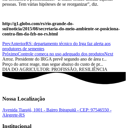
pessoas. Tem várias hipóteses de se reorganizar”, diz.
http://g1.globo.com/rs/rio-grande-do-
sul/noticia/2015/08/secretaria-do-meio-ambiente-se-posiciona-
contra-fim-da-fzb-no-rs.html
Prev
Anterior
RS: departamento técnico do Irga faz alerta aos
produtores de sementes
Próximo
Controle começa no uso adequado dos produtos
Next
Arroz. Presidente do IRGA prevê segundo ano de área r...
Preço do arroz reage, mas segue abaixo do custo de pr...
DIA DO AGRICULTOR: PROFISSÃO, RESILIÊNCIA
Nossa Localização
Avenida Tiarajú, 1001 - Bairro Ibirapuitã - CEP: 97546550 -
Alegrete-RS
Institucional