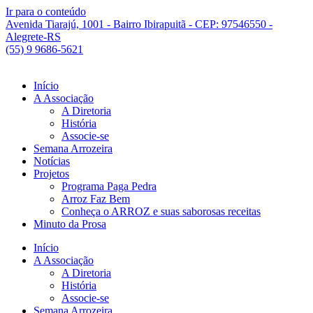
Ir para o conteúdo
Avenida Tiarajú, 1001 - Bairro Ibirapuitã - CEP: 97546550 -
Alegrete-RS
(55) 9 9686-5621
Início
A Associação
A Diretoria
História
Associe-se
Semana Arrozeira
Notícias
Projetos
Programa Paga Pedra
Arroz Faz Bem
Conheça o ARROZ e suas saborosas receitas
Minuto da Prosa
Início
A Associação
A Diretoria
História
Associe-se
Semana Arrozeira