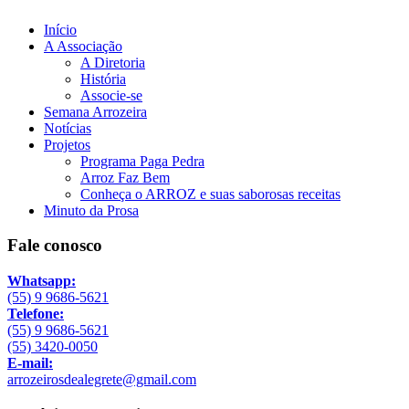
Início
A Associação
A Diretoria
História
Associe-se
Semana Arrozeira
Notícias
Projetos
Programa Paga Pedra
Arroz Faz Bem
Conheça o ARROZ e suas saborosas receitas
Minuto da Prosa
Fale conosco
Whatsapp:
(55) 9 9686-5621
Telefone:
(55) 9 9686-5621
(55) 3420-0050
E-mail:
arrozeirosdealegrete@gmail.com