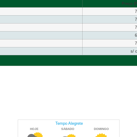
Preço (R
7
7
7
6
7
s/ 