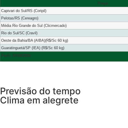
Praça
Capivari do Sul/RS (Coripil)
Pelotas/RS (Cereagro)
Média Rio Grande do Sul (Clicmercado)
Rio do Sul/SC (Cravil)
Oeste da Bahia/BA (AIBA)(R$/Sc 60 kg)
Guaratinguetá/SP (IEA) (R$/Sc 60 kg)
Fech. 07/08/2026
Previsão do tempo
Clima em alegrete