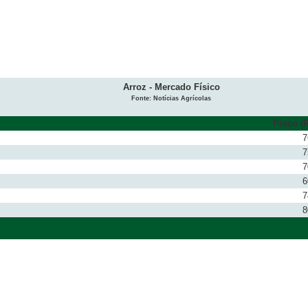
Arroz - Mercado Físico
Fonte: Notícias Agrícolas
Preço (R
7
7
7
6
7
8