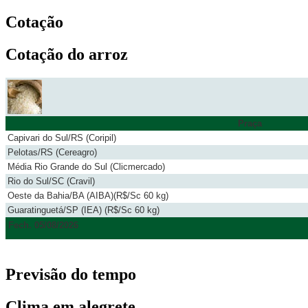
Cotação
Cotação do arroz
Praça
Capivari do Sul/RS (Coripil)
Pelotas/RS (Cereagro)
Média Rio Grande do Sul (Clicmercado)
Rio do Sul/SC (Cravil)
Oeste da Bahia/BA (AIBA)(R$/Sc 60 kg)
Guaratinguetá/SP (IEA) (R$/Sc 60 kg)
Fech. 05/08/2026
Previsão do tempo
Clima em alegrete