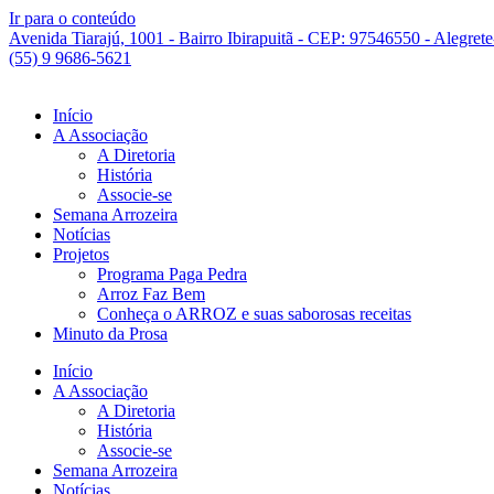
Ir para o conteúdo
Avenida Tiarajú, 1001 - Bairro Ibirapuitã - CEP: 97546550 - Alegret
(55) 9 9686-5621
Início
A Associação
A Diretoria
História
Associe-se
Semana Arrozeira
Notícias
Projetos
Programa Paga Pedra
Arroz Faz Bem
Conheça o ARROZ e suas saborosas receitas
Minuto da Prosa
Início
A Associação
A Diretoria
História
Associe-se
Semana Arrozeira
Notícias