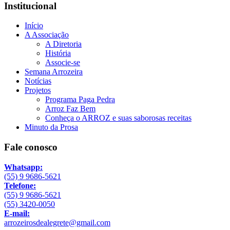
Institucional
Início
A Associação
A Diretoria
História
Associe-se
Semana Arrozeira
Notícias
Projetos
Programa Paga Pedra
Arroz Faz Bem
Conheça o ARROZ e suas saborosas receitas
Minuto da Prosa
Fale conosco
Whatsapp:
(55) 9 9686-5621
Telefone:
(55) 9 9686-5621
(55) 3420-0050
E-mail:
arrozeirosdealegrete@gmail.com