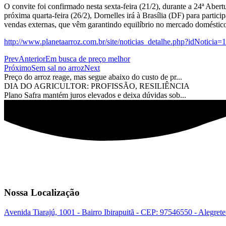
O convite foi confirmado nesta sexta-feira (21/2), durante a 24ª Abe
próxima quarta-feira (26/2), Dornelles irá à Brasília (DF) para parti
vendas externas, que vêm garantindo equilíbrio no mercado doméstico e
http://www.planetaarroz.com.br/site/noticias_detalhe.php?idNoticia=
Prev
Anterior
Em busca de preço melhor
Próximo
Sem sal no arroz
Next
Preço do arroz reage, mas segue abaixo do custo de pr...
DIA DO AGRICULTOR: PROFISSÃO, RESILIÊNCIA
Plano Safra mantém juros elevados e deixa dúvidas sob...
Nossa Localização
Avenida Tiarajú, 1001 - Bairro Ibirapuitã - CEP: 97546550 - Alegret