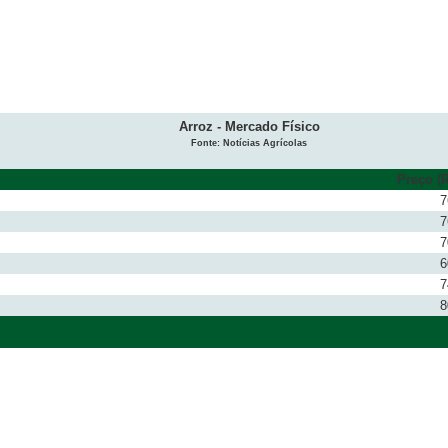
Arroz - Mercado Físico
Fonte: Notícias Agrícolas
Preço (R
7
7
7
6
7
8