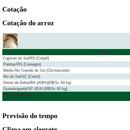
Cotação
Cotação do arroz
Praça
Capivari do Sul/RS (Coripil)
Pelotas/RS (Cereagro)
Média Rio Grande do Sul (Clicmercado)
Rio do Sul/SC (Cravil)
Oeste da Bahia/BA (AIBA)(R$/Sc 60 kg)
Guaratinguetá/SP (IEA) (R$/Sc 60 kg)
Fech. 06/08/2026
Previsão do tempo
Clima em alegrete