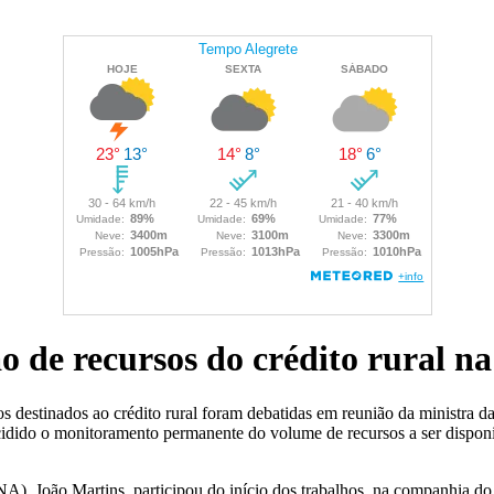
de recursos do crédito rural na
sos destinados ao crédito rural foram debatidas em reunião da ministra
idido o monitoramento permanente do volume de recursos a ser disponibi
A), João Martins, participou do início dos trabalhos, na companhia do