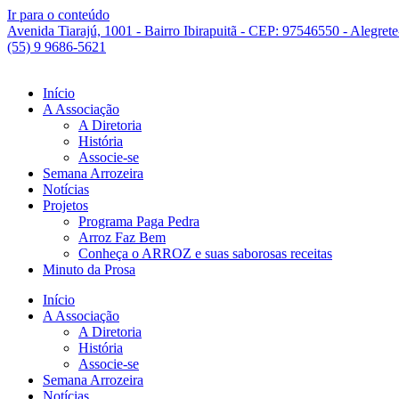
Ir para o conteúdo
Avenida Tiarajú, 1001 - Bairro Ibirapuitã - CEP: 97546550 - Alegret
(55) 9 9686-5621
Início
A Associação
A Diretoria
História
Associe-se
Semana Arrozeira
Notícias
Projetos
Programa Paga Pedra
Arroz Faz Bem
Conheça o ARROZ e suas saborosas receitas
Minuto da Prosa
Início
A Associação
A Diretoria
História
Associe-se
Semana Arrozeira
Notícias