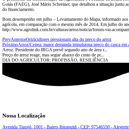
Goiás (FAEG), José Mário Schreiner, que detalhou a situação junto ao 
do financiamento.
Bom desempenho em julho – Levantamento do Mapa, informado aos par
agrícola, em comparação com o mesmo mês de 2014. Em julho do ano p
http://www.agrolink.com.br/culturas/arroz/noticia/forum-vai-acompan
Prev
Anterior
Orizicultores pressionam alta do preço do arroz
Próximo
Arroz/Cepea: maior demanda impulsiona preço do casca em 
Arroz. Presidente do IRGA prevê segundo ano de área r...
Preço do arroz reage, mas segue abaixo do custo de pr...
DIA DO AGRICULTOR: PROFISSÃO, RESILIÊNCIA
Nossa Localização
Avenida Tiarajú, 1001 - Bairro Ibirapuitã - CEP: 97546550 - Alegret