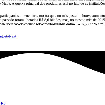
Mapa. A queixa principal dos produtores está no fato de as instituiçõe
ticipantes do encontro, mostra que, no mês passado, houve aumento de
assado foram liberados R$ 8,6 bilhões, mas, no mesmo mês de 2015, o
har-liberacao-de-recursos-do-credito-rural-na-safra-15-16_222726.html
agosto
Next
e-RS