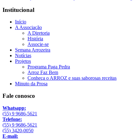
Institucional
Início
A Associação
A Diretoria
História
Associe-se
Semana Arrozeira
Notícias
Projetos
Programa Paga Pedra
Arroz Faz Bem
Conheça o ARROZ e suas saborosas receitas
Minuto da Prosa
Fale conosco
Whatsapp:
(55) 9 9686-5621
Telefone:
(55) 9 9686-5621
(55) 3420-0050
E-mail: