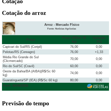
Cotação
Cotação do arroz
Arroz - Mercado Físico
Fonte: Notícias Agrícolas
Preço (R$/sc 50
Variação
Praça
kg)
(%)
Capivari do Sul/RS (Coripil)
76,00
0,00
Pelotas/RS (Cereagro)
76,00
+1,33
Média Rio Grande do Sul
70,00
0,00
(Clicmercado)
Rio do Sul/SC (Cravil)
60,00
0,00
Oeste da Bahia/BA (AIBA)(R$/Sc 60
74,00
0,00
kg)
Guaratinguetá/SP (IEA) (R$/Sc 60 kg)
80,00
0,00
Fech. 06/08/2026
Previsão do tempo