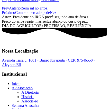
Prev
Anterior
Sem sal no arroz
Próximo
Como o mercado pede
Next
Arroz. Presidente do IRGA prevê segundo ano de área r...
Preço do arroz reage, mas segue abaixo do custo de pr...
DIA DO AGRICULTOR: PROFISSÃO, RESILIÊNCIA
Nossa Localização
Avenida Tiarajú, 1001 - Bairro Ibirapuitã - CEP: 97546550 -
Alegrete-RS
Institucional
Início
A Associação
A Diretoria
História
Associe-se
Semana Arrozeira