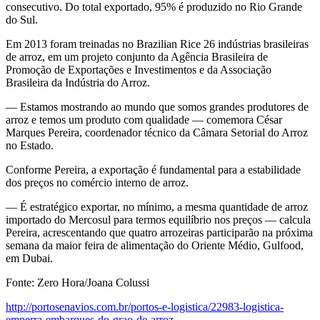
consecutivo. Do total exportado, 95% é produzido no Rio Grande
do Sul.
Em 2013 foram treinadas no Brazilian Rice 26 indústrias brasileiras
de arroz, em um projeto conjunto da Agência Brasileira de
Promoção de Exportações e Investimentos e da Associação
Brasileira da Indústria do Arroz.
— Estamos mostrando ao mundo que somos grandes produtores de
arroz e temos um produto com qualidade — comemora César
Marques Pereira, coordenador técnico da Câmara Setorial do Arroz
no Estado.
Conforme Pereira, a exportação é fundamental para a estabilidade
dos preços no comércio interno de arroz.
— É estratégico exportar, no mínimo, a mesma quantidade de arroz
importado do Mercosul para termos equilíbrio nos preços — calcula
Pereira, acrescentando que quatro arrozeiras participarão na próxima
semana da maior feira de alimentação do Oriente Médio, Gulfood,
em Dubai.
Fonte: Zero Hora/Joana Colussi
http://portosenavios.com.br/portos-e-logistica/22983-logistica-
emperra-embarques-do-grao-de-arroz