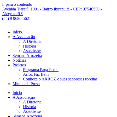
Ir para o conteúdo
Avenida Tiarajú, 1001 - Bairro Ibirapuitã - CEP: 97546550 -
Alegrete-RS
(55) 9 9686-5621
Início
A Associação
A Diretoria
História
Associe-se
Semana Arrozeira
Notícias
Projetos
Programa Paga Pedra
Arroz Faz Bem
Conheça o ARROZ e suas saborosas receitas
Minuto da Prosa
Início
A Associação
A Diretoria
História
Associe-se
Semana Arrozeira