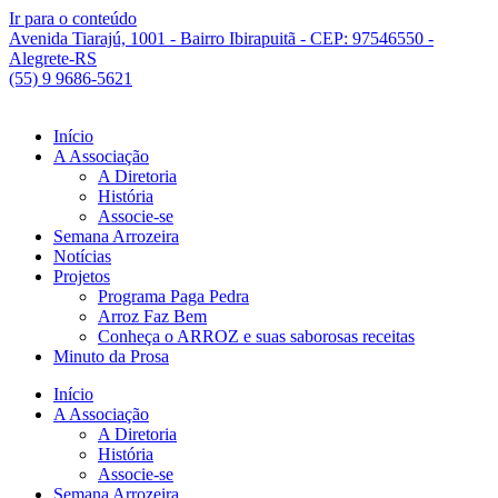
Ir para o conteúdo
Avenida Tiarajú, 1001 - Bairro Ibirapuitã - CEP: 97546550 -
Alegrete-RS
(55) 9 9686-5621
Início
A Associação
A Diretoria
História
Associe-se
Semana Arrozeira
Notícias
Projetos
Programa Paga Pedra
Arroz Faz Bem
Conheça o ARROZ e suas saborosas receitas
Minuto da Prosa
Início
A Associação
A Diretoria
História
Associe-se
Semana Arrozeira