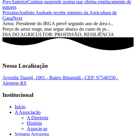
Prev
Anterior
Contran suspende norma que obriga emplacamento de
tratores
Próximo
Antônio Andrade recebe ministro da Agricultura de
Gana
Next
Arroz. Presidente do IRGA prevê segundo ano de área r...
Preço do arroz reage, mas segue abaixo do custo de pr...
DIA DO AGRICULTOR: PROFISSÃO, RESILIÊNCIA
Nossa Localização
Avenida Tiarajú, 1001 - Bairro Ibirapuitã - CEP: 97546550 -
Alegrete-RS
Institucional
Início
A Associação
A Diretoria
História
Associe-se
Semana Arrozeira