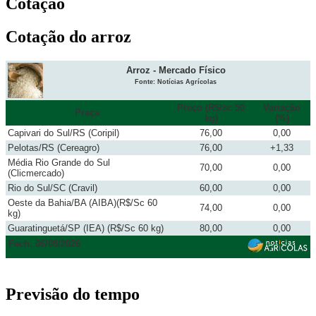
Cotação
Cotação do arroz
Arroz - Mercado Físico
Fonte: Notícias Agrícolas
Preço (R$/sc 50
Variação
Praça
kg)
(%)
Capivari do Sul/RS (Coripil)
76,00
0,00
Pelotas/RS (Cereagro)
76,00
+1,33
Média Rio Grande do Sul
70,00
0,00
(Clicmercado)
Rio do Sul/SC (Cravil)
60,00
0,00
Oeste da Bahia/BA (AIBA)(R$/Sc 60
74,00
0,00
kg)
Guaratinguetá/SP (IEA) (R$/Sc 60 kg)
80,00
0,00
Fech. 06/08/2026
Previsão do tempo