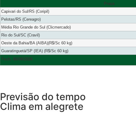
Praça
Capivari do Sul/RS (Coripil)
Pelotas/RS (Cereagro)
Média Rio Grande do Sul (Clicmercado)
Rio do Sul/SC (Cravil)
Oeste da Bahia/BA (AIBA)(R$/Sc 60 kg)
Guaratinguetá/SP (IEA) (R$/Sc 60 kg)
Fech. 06/08/2026
Previsão do tempo
Clima em alegrete