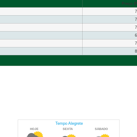
Preço (R
7
7
7
6
7
8